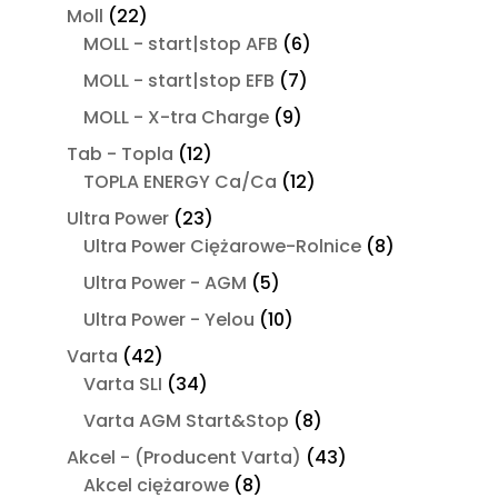
produktów
22
Moll
22
produkty
6
MOLL - start|stop AFB
6
produktów
7
MOLL - start|stop EFB
7
produktów
9
MOLL - X-tra Charge
9
produktów
12
Tab - Topla
12
produktów
12
TOPLA ENERGY Ca/Ca
12
produktów
23
Ultra Power
23
produkty
8
Ultra Power Ciężarowe-Rolnice
8
produktów
5
Ultra Power - AGM
5
produktów
10
Ultra Power - Yelou
10
produktów
42
Varta
42
produkty
34
Varta SLI
34
produkty
8
Varta AGM Start&Stop
8
produktów
43
Akcel - (Producent Varta)
43
8
produkty
Akcel ciężarowe
8