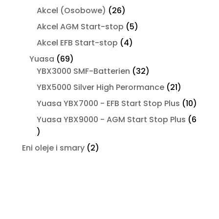
produktów
26
Akcel (Osobowe)
26
produktów
5
Akcel AGM Start-stop
5
produktów
4
Akcel EFB Start-stop
4
produkty
69
Yuasa
69
produktów
32
YBX3000 SMF-Batterien
32
produkty
21
YBX5000 Silver High Perormance
21
produktó
10
Yuasa YBX7000 - EFB Start Stop Plus
10
produ
Yuasa YBX9000 - AGM Start Stop Plus
6
6
produktów
2
Eni oleje i smary
2
produkty