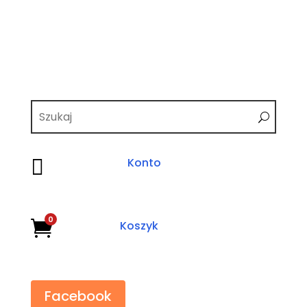

Konto
0

Koszyk
Facebook