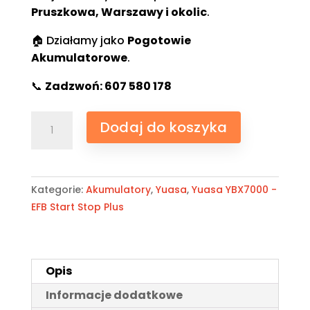
Pruszkowa, Warszawy i okolic
.
🏠 Działamy jako
Pogotowie
Akumulatorowe
.
📞
Zadzwoń: 607 580 178
ilość
Dodaj do koszyka
Akumulator
Yuasa
YBX7027
EFB
Kategorie:
Akumulatory
,
Yuasa
,
Yuasa YBX7000 -
Start-
EFB Start Stop Plus
Stop
12V
65Ah
Opis
600A
Prawy
Informacje dodatkowe
Plus