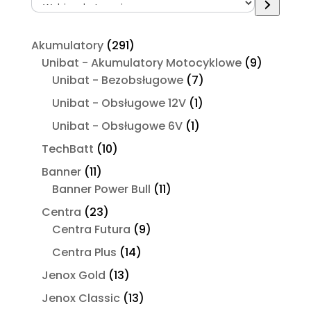
Wybierz
kategorię
291
Akumulatory
291
produktów
9
Unibat - Akumulatory Motocyklowe
9
7
produktó
Unibat - Bezobsługowe
7
produktów
1
Unibat - Obsługowe 12V
1
produkt
1
Unibat - Obsługowe 6V
1
produkt
10
TechBatt
10
produktów
11
Banner
11
produktów
11
Banner Power Bull
11
produktów
23
Centra
23
produkty
9
Centra Futura
9
produktów
14
Centra Plus
14
produktów
13
Jenox Gold
13
produktów
13
Jenox Classic
13