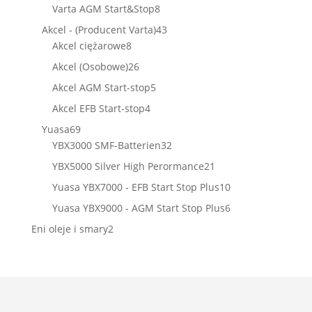
produkty
8
Varta AGM Start&Stop
8
produktów
43
Akcel - (Producent Varta)
43
8
produkty
Akcel ciężarowe
8
produktów
26
Akcel (Osobowe)
26
produktów
5
Akcel AGM Start-stop
5
produktów
4
Akcel EFB Start-stop
4
produkty
69
Yuasa
69
produktów
32
YBX3000 SMF-Batterien
32
produkty
21
YBX5000 Silver High Perormance
21
produktów
10
Yuasa YBX7000 - EFB Start Stop Plus
10
produktów
6
Yuasa YBX9000 - AGM Start Stop Plus
6
produktów
2
Eni oleje i smary
2
produkty