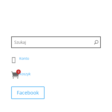

Konto
0

Koszyk
Facebook