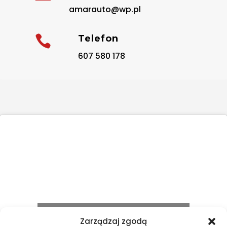
amarauto@wp.pl

Telefon
607 580 178
Kliknij "zgadzam się", żeby włączyć
Zarządzaj zgodą
Google maps