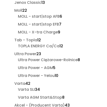
produktów
13
Jenox Classic
13
produktów
22
Moll
22
produkty
6
MOLL - start|stop AFB
6
produktów
7
MOLL - start|stop EFB
7
produktów
9
MOLL - X-tra Charge
9
produktów
12
Tab - Topla
12
produktów
12
TOPLA ENERGY Ca/Ca
12
produktów
23
Ultra Power
23
produkty
8
Ultra Power Ciężarowe-Rolnice
8
produktów
5
Ultra Power - AGM
5
produktów
10
Ultra Power - Yelou
10
produktów
42
Varta
42
produkty
34
Varta SLI
34
produkty
8
Varta AGM Start&Stop
8
produktów
43
Akcel - (Producent Varta)
43