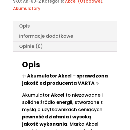
SKU:
AK-60-2
Kategorie:
Akcel (Osobowe)
,
60Ah
Akumulatory
/
540A,
L+,
Opis
Clarios
Informacje dodatkowe
–
producent
Opinie (0)
VARTA
Opis
✨
Akumulator Akcel – sprawdzona
jakość od producenta VARTA
✨
Akumulator
Akcel
to niezawodne i
solidne źródło energii, stworzone z
myślą o użytkownikach ceniących
pewność działania i wysoką
jakość wykonania
. Marka Akcel