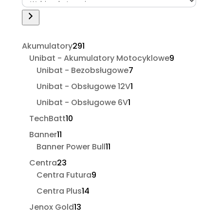
kategorię
291
Akumulatory
291
produktów
9
Unibat - Akumulatory Motocyklowe
9
7
produktów
Unibat - Bezobsługowe
7
produktów
1
Unibat - Obsługowe 12V
1
produkt
1
Unibat - Obsługowe 6V
1
produkt
10
TechBatt
10
produktów
11
Banner
11
produktów
11
Banner Power Bull
11
produktów
23
Centra
23
produkty
9
Centra Futura
9
produktów
14
Centra Plus
14
produktów
13
Jenox Gold
13