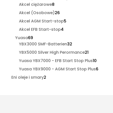
8
produkty
Akcel ciężarowe
8
produktów
26
Akcel (Osobowe)
26
produktów
5
Akcel AGM Start-stop
5
produktów
4
Akcel EFB Start-stop
4
produkty
69
Yuasa
69
produktów
32
YBX3000 SMF-Batterien
32
produkty
21
YBX5000 Silver High Perormance
21
produktów
10
Yuasa YBX7000 - EFB Start Stop Plus
10
produk
6
Yuasa YBX9000 - AGM Start Stop Plus
6
produ
2
Eni oleje i smary
2
produkty