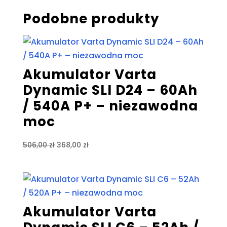
Podobne produkty
Akumulator Varta
Dynamic SLI D24 – 60Ah
/ 540A P+ – niezawodna
moc
Pierwotna
Aktualna
506,00
zł
368,00
zł
cena
cena
wynosiła:
wynosi:
506,00 zł.
368,00 zł.
Akumulator Varta