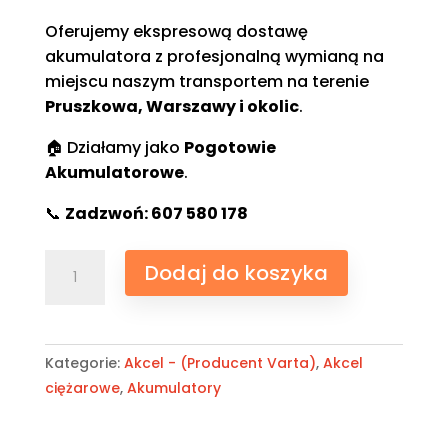
Oferujemy ekspresową dostawę
akumulatora z profesjonalną wymianą na
miejscu naszym transportem na terenie
Pruszkowa, Warszawy i okolic
.
🏠 Działamy jako
Pogotowie
Akumulatorowe
.
📞
Zadzwoń: 607 580 178
ilość
Dodaj do koszyka
AK-
180
Akumulator
Akcel
Kategorie:
Akcel - (Producent Varta)
,
Akcel
180Ah
ciężarowe
,
Akumulatory
1000A
-