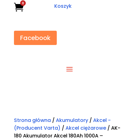
0

Koszyk
Facebook
Strona główna
/
Akumulatory
/
Akcel -
(Producent Varta)
/
Akcel ciężarowe
/ AK-
180 Akumulator Akcel 180Ah 1000A –