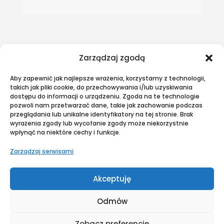
Zarządzaj zgodą
Aby zapewnić jak najlepsze wrażenia, korzystamy z technologii,
takich jak pliki cookie, do przechowywania i/lub uzyskiwania
dostępu do informacji o urządzeniu. Zgoda na te technologie
Kliknij "zgadzam się", żeby włączyć
pozwoli nam przetwarzać dane, takie jak zachowanie podczas
Google maps
przeglądania lub unikalne identyfikatory na tej stronie. Brak
wyrażenia zgody lub wycofanie zgody może niekorzystnie
Zgadzam się
wpłynąć na niektóre cechy i funkcje.
Zarządzaj serwisami
Akceptuję
Odmów
Zobacz preferencje