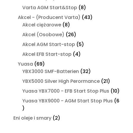
produkty
8
Varta AGM Start&Stop
8
produktów
43
Akcel - (Producent Varta)
43
8
produkty
Akcel ciężarowe
8
produktów
26
Akcel (Osobowe)
26
produktów
5
Akcel AGM Start-stop
5
produktów
4
Akcel EFB Start-stop
4
produkty
69
Yuasa
69
produktów
32
YBX3000 SMF-Batterien
32
produkty
21
YBX5000 Silver High Perormance
21
produktó
10
Yuasa YBX7000 - EFB Start Stop Plus
10
produ
Yuasa YBX9000 - AGM Start Stop Plus
6
6
produktów
2
Eni oleje i smary
2
produkty