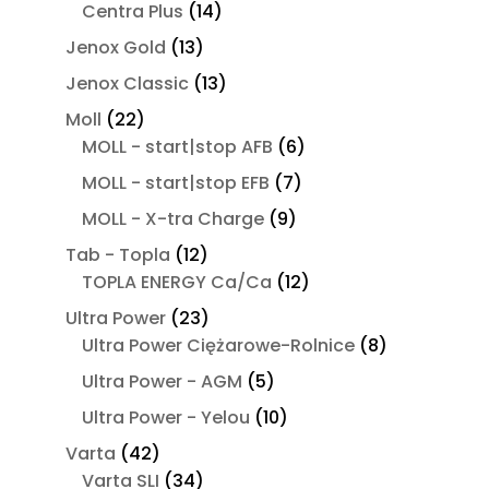
produktów
14
Centra Plus
14
produktów
13
Jenox Gold
13
produktów
13
Jenox Classic
13
produktów
22
Moll
22
produkty
6
MOLL - start|stop AFB
6
produktów
7
MOLL - start|stop EFB
7
produktów
9
MOLL - X-tra Charge
9
produktów
12
Tab - Topla
12
produktów
12
TOPLA ENERGY Ca/Ca
12
produktów
23
Ultra Power
23
produkty
8
Ultra Power Ciężarowe-Rolnice
8
produktów
5
Ultra Power - AGM
5
produktów
10
Ultra Power - Yelou
10
produktów
42
Varta
42
produkty
34
Varta SLI
34