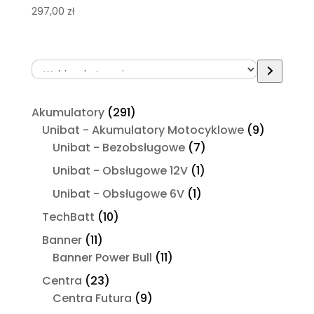
297,00
zł
Wybierz
kategorię
291
Akumulatory
291
produktów
9
Unibat - Akumulatory Motocyklowe
9
7
produktó
Unibat - Bezobsługowe
7
produktów
1
Unibat - Obsługowe 12V
1
produkt
1
Unibat - Obsługowe 6V
1
produkt
10
TechBatt
10
produktów
11
Banner
11
produktów
11
Banner Power Bull
11
produktów
23
Centra
23
produkty
9
Centra Futura
9