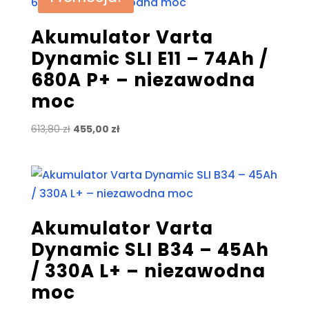
Akumulator Varta
Dynamic SLI E11 – 74Ah /
680A P+ – niezawodna
moc
Pierwotna
Aktualna
613,80
zł
455,00
zł
cena
cena
wynosiła:
wynosi:
613,80 zł.
455,00 zł.
Akumulator Varta
Dynamic SLI B34 – 45Ah
/ 330A L+ – niezawodna
moc